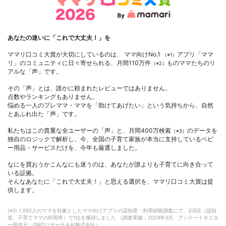
あなたの迷いに「これで大丈夫！」を
ママリ口コミ大賞が大切にしているのは、 ママ向けNo.1
アプリ「ママ
（※1）
リ」のコミュニティに日々寄せられる、月間110万件
ものママたちのリ
（※2）
アルな「声」です。
その「声」とは、誰かに頼まれたレビューではありません。
点数やランキングもありません。
悩める一人のプレママ・ママを「助けてあげたい」という気持ちから、自然
とあふれ出た「声」です。
私たちはこの貴重な全ユーザーの「声」と、月間400万検索
のデータを
（※3）
独自のロジックで解析し、今、全国の子育て家族が本当に支持しているベビ
ー用品・サービスだけを、今年も厳選しました。
なにを買おうかこんなにも迷うのは、あなたが誰よりも子育てに向き合って
いる証拠。
そんなあなたに「これで大丈夫！」と思える選択を、ママリ口コミ大賞は提
供します。
(※1) 1,092人のママを対象としたママ向けアプリの認知度・利用経験調査にて、2項目（認知
度、子育てママの利用率）で1位を獲得しました （調査実施：2024年3月、アンケートモニタ
ー提供元：GMOリサーチ＆AI株式会社）