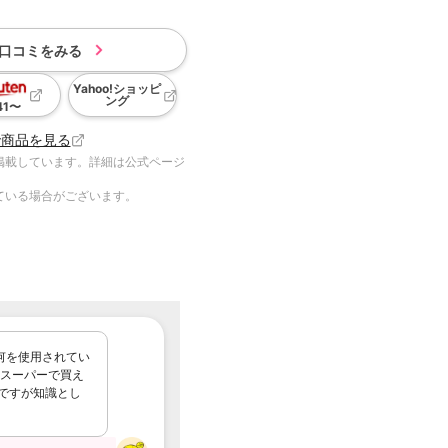
口コミをみる
Yahoo!ショッピ
ング
41
〜
で商品を見る
掲載しています。詳細は公式ページ
ている場合がございます。
何を使用されてい
?スーパーで買え
のですが知識とし