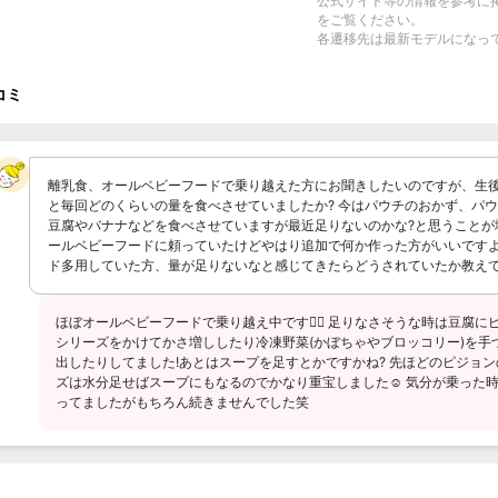
公式サイト等の情報を参考に
をご覧ください。
各遷移先は最新モデルになっ
コミ
離乳食、オールベビーフードで乗り越えた方にお聞きしたいのですが、生後
と毎回どのくらいの量を食べさせていましたか? 今はパウチのおかず、パ
豆腐やバナナなどを食べさせていますが最近足りないのかな?と思うことが増え
ールベビーフードに頼っていたけどやはり追加で何か作った方がいいですよね.
ド多用していた方、量が足りないなと感じてきたらどうされていたか教えてほし
ほぼオールベビーフードで乗り越え中です🙋‍♀️ 足りなさそうな時は豆腐
シリーズをかけてかさ増ししたり冷凍野菜(かぼちゃやブロッコリー)を手
出したりしてました!あとはスープを足すとかですかね? 先ほどのピジョ
ズは水分足せばスープにもなるのでかなり重宝しました☺️ 気分が乗った
ってましたがもちろん続きませんでした笑