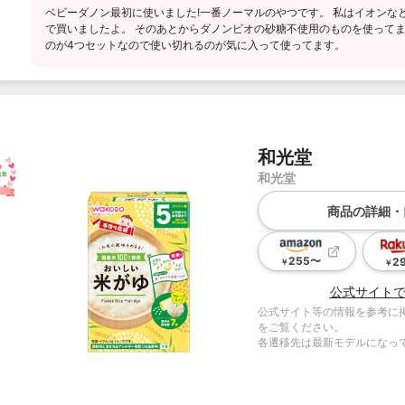
ベビーダノン最初に使いました!一番ノーマルのやつです。 私はイオンな
で買いましたよ。 そのあとからダノンビオの砂糖不使用のものを使ってま
のが4つセットなので使い切れるのが気に入って使ってます。
和光堂
和光堂
商品の詳細・
255
〜
2
￥
￥
公式サイト
公式サイト等の情報を参考に
をご覧ください。
各遷移先は最新モデルになっ