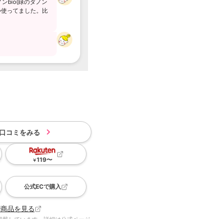
bio(緑のダノン
つ使ってました。比
口コミをみる
119
〜
￥
公式ECで購入
で商品を見る