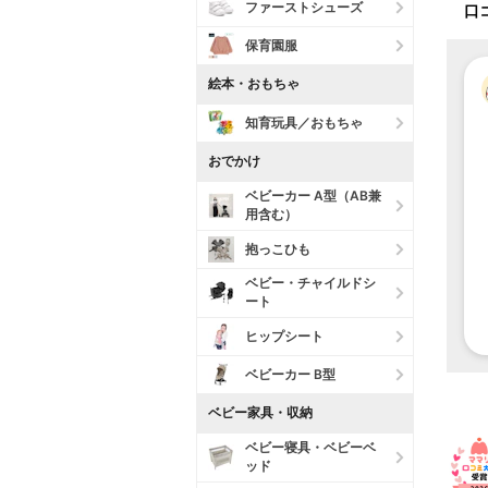
ファーストシューズ
口
保育園服
絵本・おもちゃ
知育玩具／おもちゃ
おでかけ
ベビーカー A型（AB兼
用含む）
抱っこひも
ベビー・チャイルドシ
ート
ヒップシート
ベビーカー B型
ベビー家具・収納
ベビー寝具・ベビーベ
ッド