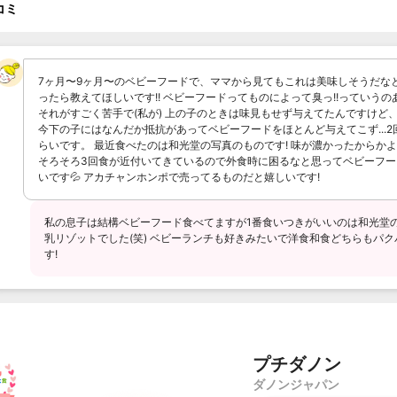
コミ
7ヶ月〜9ヶ月〜のベビーフードで、ママから見てもこれは美味しそうだな
ったら教えてほしいです!! ベビーフードってものによって臭っ!!っていうの
それがすごく苦手で(私が) 上の子のときは味見もせず与えてたんですけど
今下の子にはなんだか抵抗があってベビーフードをほとんど与えてこず...2
らいです。 最近食べたのは和光堂の写真のものです! 味が濃かったからかよ
そろそろ3回食が近付いてきているので外食時に困るなと思ってベビーフー
いです💦 アカチャンホンポで売ってるものだと嬉しいです!
私の息子は結構ベビーフード食べてますが1番食いつきがいいのは和光堂
乳リゾットでした(笑) ベビーランチも好きみたいで洋食和食どちらもパ
す!
プチダノン
ダノンジャパン