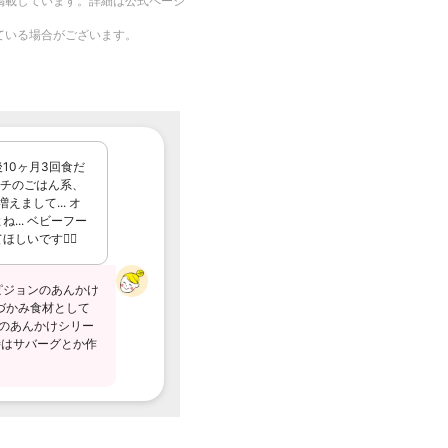
掲載しています。詳細は公式ページ
ている場合がございます。
10ヶ月3回食だ
ウチのごはん系、
まして... オ
.. ベビーフー
いです🙇‍♀️
にピジョンのあんかけ
づかみ食材として
ンのあんかけシリー
時はサバーグとか作