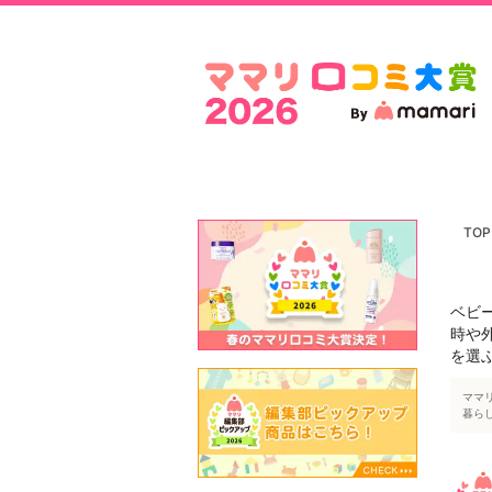
TOP
ベビ
時や
を選
ママ
暮ら