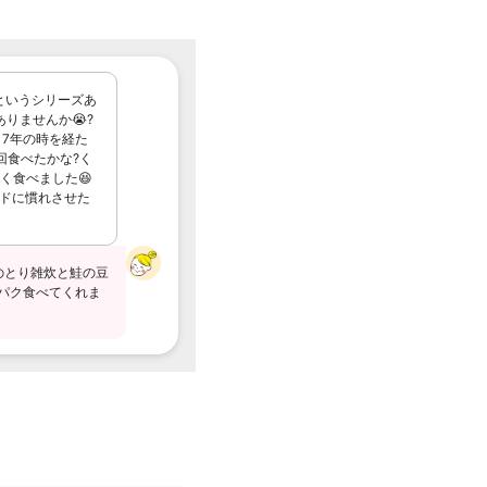
というシリーズあ
ありませんか😭?
、7年の時を経た
回食べたかな?く
く食べました😆
ドに慣れさせた
のとり雑炊と鮭の豆
クパク食べてくれま