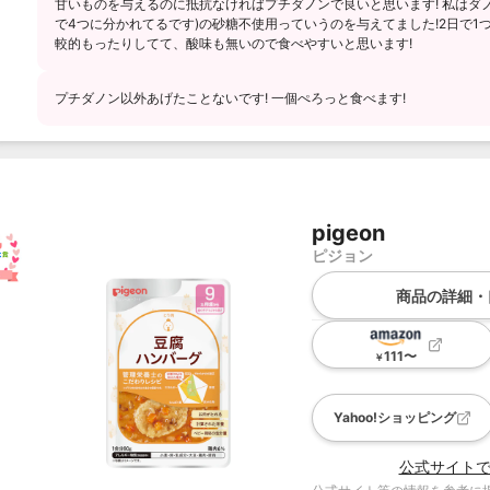
甘いものを与えるのに抵抗なければプチダノンで良いと思います! 私はダノン
で4つに分かれてるです)の砂糖不使用っていうのを与えてました!2日で1
較的もったりしてて、酸味も無いので食べやすいと思います!
プチダノン以外あげたことないです! 一個ぺろっと食べます!
pigeon
ピジョン
商品の詳細・
111
〜
￥
Yahoo!ショッピング
公式サイト