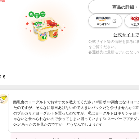
商品の詳細・
541
〜
2,
￥
￥
公式サイト
公式サイト等の情報を参考に
をご覧ください。
各遷移先は最新モデルになっ
コミ
離乳食のヨーグルトでおすすめを教えてください👶🏻🥣 中期食になりヨ
たのですが、そんなに毎日あげないので大きいパックだと余りませんか😵‍💫
のブルガリアヨーグルトを買ったのですが、私はヨーグルトはギリシャヨー
ゃないと食べられないので余ってしまい困っています💦 スーパーでプチダ
okとあったのを見たのですが、どうなんでしょうか?