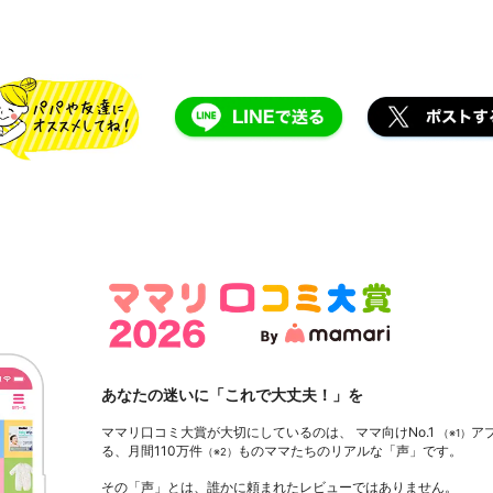
あなたの迷いに「これで大丈夫！」を
ママリ口コミ大賞が大切にしているのは、 ママ向けNo.1
ア
（※1）
る、月間110万件
ものママたちのリアルな「声」です。
（※2）
その「声」とは、誰かに頼まれたレビューではありません。