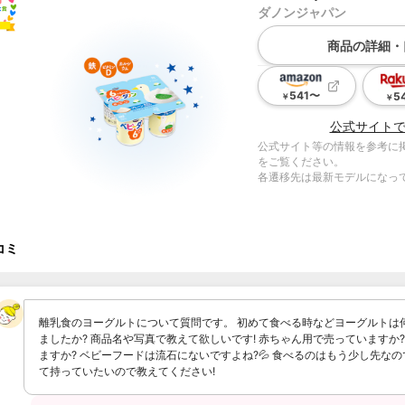
ダノンジャパン
商品の詳細・
541
〜
5
￥
￥
公式サイト
公式サイト等の情報を参考に
をご覧ください。
各遷移先は最新モデルになっ
コミ
離乳食のヨーグルトについて質問です。 初めて食べる時などヨーグルトは
ましたか? 商品名や写真で教えて欲しいです! 赤ちゃん用で売っていますか
ますか? ベビーフードは流石にないですよね?💦 食べるのはもう少し先な
て持っていたいので教えてください!