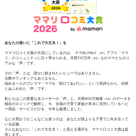
あなたの迷いに「これで大丈夫！」を
ママリ口コミ大賞が大切にしているのは、 ママ向けNo.1
アプリ「ママ
（※1）
リ」のコミュニティに日々寄せられる、月間110万件
ものママたちのリ
（※2）
アルな「声」です。
その「声」とは、誰かに頼まれたレビューではありません。
点数やランキングもありません。
悩める一人のプレママ・ママを「助けてあげたい」という気持ちから、自然
とあふれ出た「声」です。
私たちはこの貴重な全ユーザーの「声」と、月間400万検索
のデータを
（※3）
独自のロジックで解析し、今、全国の子育て家族が本当に支持しているベビ
ー用品・サービスだけを、今年も厳選しました。
なにを買おうかこんなにも迷うのは、あなたが誰よりも子育てに向き合って
いる証拠。
そんなあなたに「これで大丈夫！」と思える選択を、ママリ口コミ大賞は提
供します。