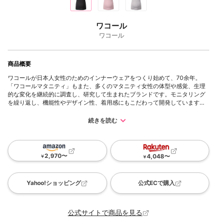
ワコール
ワコール
商品概要
ワコールが日本人女性のためのインナーウェアをつくり始めて、70余年。
「ワコールマタニティ」もまた、多くのマタニティ女性の体型や感覚、生理
的な変化を継続的に調査し、研究して生まれたブランドです。モニタリング
を繰り返し、機能性やデザイン性、着用感にもこだわって開発しています。
簡単に授乳できるブラで、慣れない育児で大変な時期のママを助けます。
産前産後兼用、ワイヤー・ノンワイヤーなど商品展開が豊富です。
続きを読む
2,970
〜
4,048
〜
￥
￥
Yahoo!ショッピング
公式ECで購入
公式サイトで商品を見る