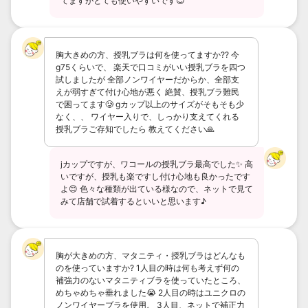
てますがとても使いやすいです😊
胸大きめの方、授乳ブラは何を使ってますか?? 今
g75くらいで、 楽天で口コミがいい授乳ブラを四つ
試しましたが 全部ノンワイヤーだからか、全部支
えが弱すぎて付け心地が悪く 絶賛、授乳ブラ難民
で困ってます🥲 gカップ以上のサイズがそもそも少
なく、、 ワイヤー入りで、しっかり支えてくれる
授乳ブラご存知でしたら 教えてください🙏
jカップですが、ワコールの授乳ブラ最高でした✨ 高
いですが、授乳も楽ですし付け心地も良かったです
よ😊 色々な種類が出ている様なので、ネットで見て
みて店舗で試着するといいと思います♪
胸が大きめの方、マタニティ・授乳ブラはどんなも
のを使っていますか? 1人目の時は何も考えず何の
補強力のないマタニティブラを使っていたところ、
めちゃめちゃ垂れました😭 2人目の時はユニクロの
ノンワイヤーブラを使用。 3人目、ネットで補正力