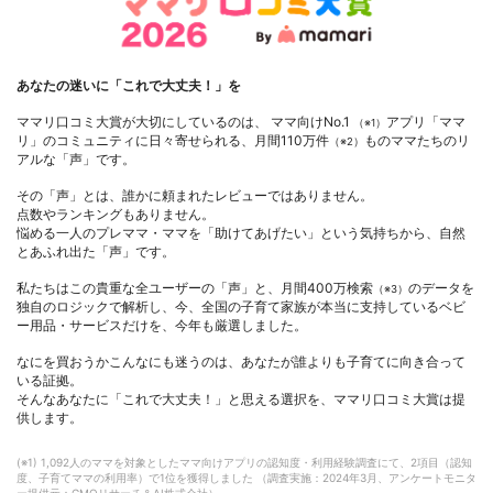
あなたの迷いに「これで大丈夫！」を
ママリ口コミ大賞が大切にしているのは、 ママ向けNo.1
アプリ「ママ
（※1）
リ」のコミュニティに日々寄せられる、月間110万件
ものママたちのリ
（※2）
アルな「声」です。
その「声」とは、誰かに頼まれたレビューではありません。
点数やランキングもありません。
悩める一人のプレママ・ママを「助けてあげたい」という気持ちから、自然
とあふれ出た「声」です。
私たちはこの貴重な全ユーザーの「声」と、月間400万検索
のデータを
（※3）
独自のロジックで解析し、今、全国の子育て家族が本当に支持しているベビ
ー用品・サービスだけを、今年も厳選しました。
なにを買おうかこんなにも迷うのは、あなたが誰よりも子育てに向き合って
いる証拠。
そんなあなたに「これで大丈夫！」と思える選択を、ママリ口コミ大賞は提
供します。
(※1) 1,092人のママを対象としたママ向けアプリの認知度・利用経験調査にて、2項目（認知
度、子育てママの利用率）で1位を獲得しました （調査実施：2024年3月、アンケートモニタ