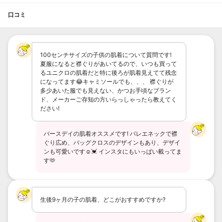
口コミ
100センチサイズの子供の肌着について質問です!
夏服になると襟ぐりがあいてるので、いつも買って
るユニクロの肌着だと特に後ろが肌着見えてて残念
になってます😂キャミソールでも、、、 襟ぐりが
多少あいた服でも見えない、かつお手頃なブラン
ド、メーカーご存知の方いらっしゃったら教えてく
ださい!
バースデイの肌着オススメです! バレエネックで襟
ぐり広め、バッグクロスのデザインもあり、デザイ
ンも可愛いです☺️💓 インスタにもいっぱい載ってま
す🫶
生後9ヶ月の子の肌着、どこがおすすめですか?