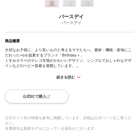
バースデイ
バースデイ
商品概要
大切なお子様に、より良いものと考えるママたちへ、素材・機能・産地にこ
だわった+αを提案するブランド「Birthday＋」
くすみカラーのテレコ生地がかわいいデザイン、シンプルでおしゃれなデザ
インなどのベビー肌着を展開しています。
生地作りから縫製・検品まですべて日本製です。綿100%を使用しておりま
す。
続きを読む
バースデイでは、柔らかな素材を使用し赤ちゃんの肌に優しいベビー肌着を
取り扱っています。
公式ECで購入
公式サイト等の情報を参考に掲載しています。詳細は公式ページをご覧くだ
さい。
各遷移先は最新モデルになっている場合がございます。