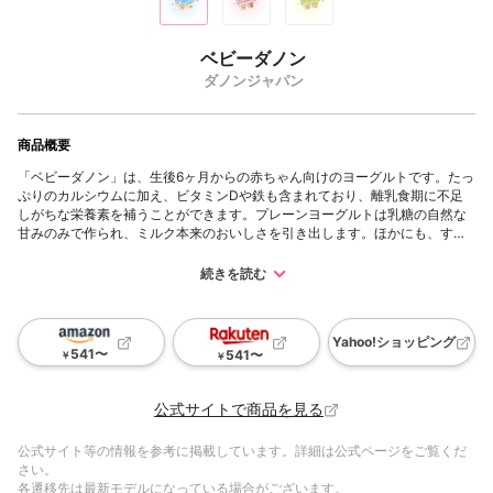
ベビーダノン
ダノンジャパン
商品概要
「ベビーダノン」は、生後6ヶ月からの赤ちゃん向けのヨーグルトです。たっ
ぷりのカルシウムに加え、ビタミンDや鉄も含まれており、離乳食期に不足
しがちな栄養素を補うことができます。プレーンヨーグルトは乳糖の自然な
甘みのみで作られ、ミルク本来のおいしさを引き出します。ほかにも、すり
りんご＆にんじん味など、野菜や果汁をピューレ状にした2層仕立てタイプも
あり、朝ごはんや離乳食、おやつにぴったりです。
続きを読む
Yahoo!ショッピング
541
〜
541
〜
￥
￥
公式サイトで商品を見る
公式サイト等の情報を参考に掲載しています。詳細は公式ページをご覧くだ
さい。
各遷移先は最新モデルになっている場合がございます。