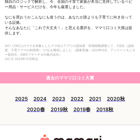
独自のロジックで解析し、今、全国の子育て家族が本当に支持しているベビ
ー用品・サービスだけを、今年も厳選しました。
なにを買おうかこんなにも迷うのは、あなたが誰よりも子育てに向き合って
いる証拠。
そんなあなたに「これで大丈夫！」と思える選択を、ママリ口コミ大賞は提
供します。
(※1) 1,092人のママを対象としたママ向けアプリの認知度・利用経験調査にて、2項目（認知
度、子育てママの利用率）で1位を獲得しました （調査実施：2024年3月、アンケートモニタ
ー提供元：GMOリサーチ＆AI株式会社）
(※2,3) 2023年12月時点
過去のママリ口コミ大賞
2025
2024
2023
2022
2021
2020秋
2020春
2019秋
2019春
2018秋