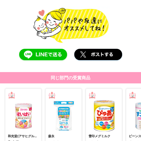
同じ部門の受賞商品
和光堂(アサヒグループ食品株式会社)
森永
雪印メグミルク
ビーン