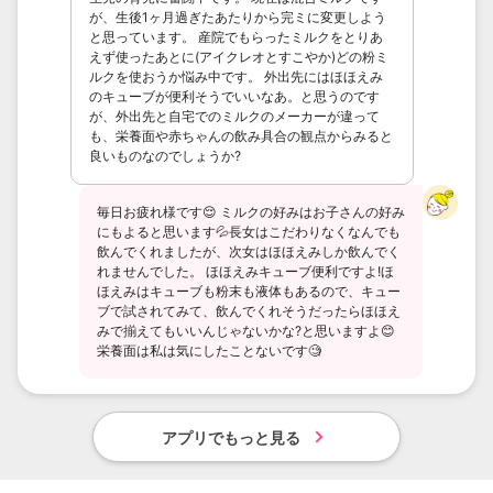
が、生後1ヶ月過ぎたあたりから完ミに変更しよう
と思っています。 産院でもらったミルクをとりあ
えず使ったあとに(アイクレオとすこやか)どの粉ミ
ルクを使おうか悩み中です。 外出先にはほほえみ
のキューブが便利そうでいいなあ。と思うのです
が、外出先と自宅でのミルクのメーカーが違って
も、栄養面や赤ちゃんの飲み具合の観点からみると
良いものなのでしょうか?
毎日お疲れ様です😌 ミルクの好みはお子さんの好み
にもよると思います💦長女はこだわりなくなんでも
飲んでくれましたが、次女はほほえみしか飲んでく
れませんでした。 ほほえみキューブ便利ですよ!ほ
ほえみはキューブも粉末も液体もあるので、キュー
ブで試されてみて、飲んでくれそうだったらほほえ
みで揃えてもいいんじゃないかな?と思いますよ😊
栄養面は私は気にしたことないです🧐
アプリでもっと見る