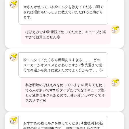
皆さんが使っている粉ミルクを教えてください🙇‍♂️で
きれば理由もいっしょに教えていただけると助かり
ます。
ほほえみです😊 産院で使ってたのと、キューブが楽
すぎて他買えません😂
粉ミルクってたくさん種類ありすぎる、、、 どの
メーカーがオススメとかありますか?🥹 先週まで完
母で今週から完ミに変えたのでよく分からず、、💦
私は明治のほほえみを使っています☺️ 周りでも使っ
てる人が多いです❣️ 粉タイプだけでなくキューブ型
とか液体ミルクもあるので、使い分けしやすくてオ
ススメです💓
おすすめの粉ミルクを教えてください! 生後9日の新
生児の育児に奮闘中です。 現在は混合ミルクです