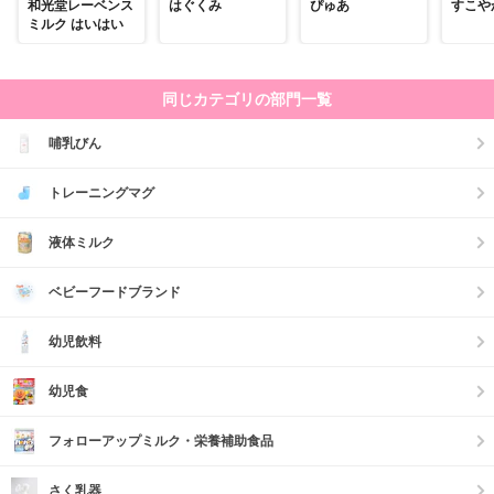
和光堂レーベンス
はぐくみ
ぴゅあ
すこや
ミルク はいはい
同じカテゴリの部門一覧
哺乳びん
トレーニングマグ
液体ミルク
ベビーフードブランド
幼児飲料
幼児食
フォローアップミルク・栄養補助食品
さく乳器