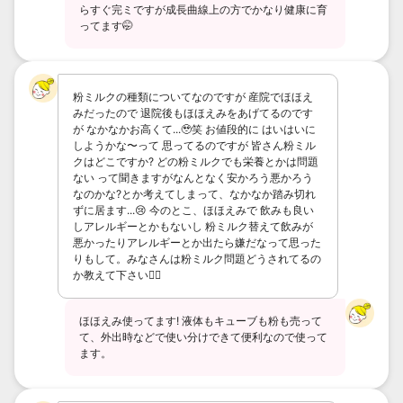
らすぐ完ミですが成長曲線上の方でかなり健康に育
ってます🤭
粉ミルクの種類についてなのですが 産院でほほえ
みだったので 退院後もほほえみをあげてるのです
が なかなかお高くて...🥹笑 お値段的に はいはいに
しようかな〜って 思ってるのですが 皆さん粉ミル
クはどこですか‪? どの粉ミルクでも栄養とかは問題
ない って聞きますがなんとなく安かろう悪かろう
なのかな?とか考えてしまって、なかなか踏み切れ
ずに居ます...😢 今のとこ、ほほえみで 飲みも良い
しアレルギーとかもないし 粉ミルク替えて飲みが
悪かったりアレルギーとか出たら嫌だなって思った
りもして。みなさんは粉ミルク問題どうされてるの
か教えて下さい🙇‍♀️
ほほえみ使ってます! 液体もキューブも粉も売って
て、外出時などで使い分けできて便利なので使って
ます。