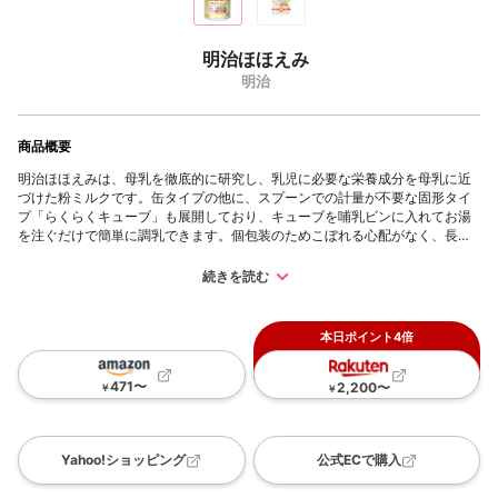
明治ほほえみ
明治
商品概要
明治ほほえみは、母乳を徹底的に研究し、乳児に必要な栄養成分を母乳に近
づけた粉ミルクです。缶タイプの他に、スプーンでの計量が不要な固形タイ
プ「らくらくキューブ」も展開しており、キューブを哺乳ビンに入れてお湯
を注ぐだけで簡単に調乳できます。個包装のためこぼれる心配がなく、長期
保存が可能で災害時の備蓄にも適しています。さらに、調乳の手間がかから
ない液体タイプもあり、外出時や夜間の授乳に便利です。
続きを読む
本日ポイント4倍
471
〜
2,200
〜
￥
￥
Yahoo!ショッピング
公式ECで購入