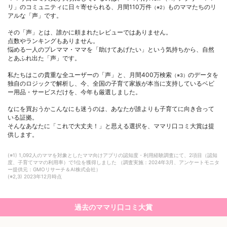
リ」のコミュニティに日々寄せられる、月間110万件
ものママたちのリ
（※2）
アルな「声」です。
その「声」とは、誰かに頼まれたレビューではありません。
点数やランキングもありません。
悩める一人のプレママ・ママを「助けてあげたい」という気持ちから、自然
とあふれ出た「声」です。
私たちはこの貴重な全ユーザーの「声」と、月間400万検索
のデータを
（※3）
独自のロジックで解析し、今、全国の子育て家族が本当に支持しているベビ
ー用品・サービスだけを、今年も厳選しました。
なにを買おうかこんなにも迷うのは、あなたが誰よりも子育てに向き合って
いる証拠。
そんなあなたに「これで大丈夫！」と思える選択を、ママリ口コミ大賞は提
供します。
(※1) 1,092人のママを対象としたママ向けアプリの認知度・利用経験調査にて、2項目（認知
度、子育てママの利用率）で1位を獲得しました （調査実施：2024年3月、アンケートモニタ
ー提供元：GMOリサーチ＆AI株式会社）
(※2,3) 2023年12月時点
過去のママリ口コミ大賞