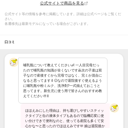
公式サイトで商品を見る
公式サイト等の情報を参考に掲載しています。詳細は公式ページをご覧くだ
さい。
各遷移先は最新モデルになっている場合がございます。
口コミ
哺乳瓶について教えてください👶 一人目完母だっ
たので哺乳瓶の知識が全くないです🙇次の子達は双
子なので産後すぐから完母ではなく、完ミか混合に
なると思ってます🍼😊なので退院後すぐ使えるよう
に哺乳瓶や粉ミルク、洗浄剤?一式揃えておこうと
思ってます。新生児に使う用で皆さんのおすすめ教
えてください!!!🍼
ほほえみにした理由は、持ち運びしやすいスティッ
クタイプと缶の液体タイプもあるので臨機応変に使
い分けできて便利なのと、使ってる産院も多くて安
心かな〜と思ったのでほほえみです🫶 娘は退院後か